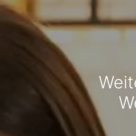
Weit
We