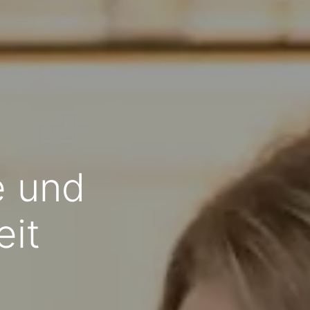
e und
eit