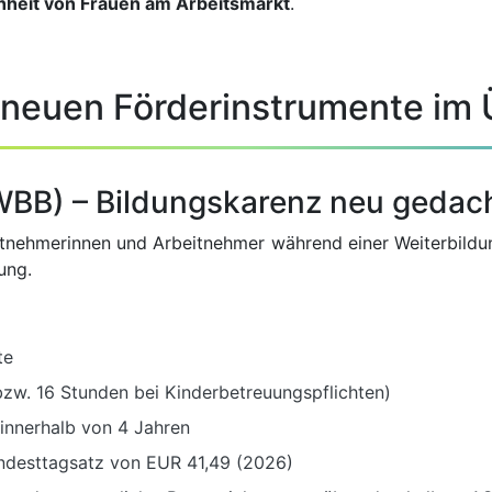
heit von Frauen am Arbeitsmarkt
.
 neuen Förderinstrumente im 
(WBB) – Bildungskarenz neu gedac
eitnehmerinnen und Arbeitnehmer während einer Weiterbildung
ung.
te
w. 16 Stunden bei Kinderbetreuungspflichten)
innerhalb von 4 Jahren
ndesttagsatz von EUR 41,49 (2026)