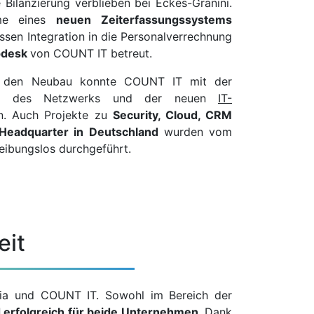
Bilanzierung verblieben bei Eckes-Granini.
hme eines
neuen Zeiterfassungssystems
sen Integration in die Personalverrechnung
pdesk
von COUNT IT betreut.
in den Neubau konnte COUNT IT mit der
ng des Netzwerks und der neuen
IT-
n. Auch Projekte zu
Security, Cloud, CRM
Headquarter in Deutschland
wurden vom
ibungslos durchgeführt.
eit
tria und COUNT IT. Sowohl im Bereich der
 erfolgreich für beide Unternehme
n
. Dank