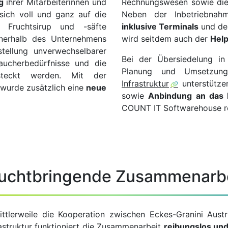
g
ihrer Mitarbeiterinnen und
Rechnungswesen sowie die 
 sich voll und ganz auf die
Neben der Inbetriebna
 Fruchtsirup und -säfte
inklusive Terminals
und des
nnerhalb des Unternehmens
wird seitdem auch der
Hel
stellung unverwechselbarer
Bei der Übersiedelung 
aucherbedürfnisse und die
Planung und Umsetzu
steckt werden. Mit der
Infrastruktur
unterstütze
wurde zusätzlich eine
neue
sowie
Anbindung an das 
COUNT IT Softwarehouse re
uchtbringende Zusammenarb
ittlerweile die Kooperation zwischen Eckes-Granini Aus
rastruktur funktioniert die Zusammenarbeit
reibungslos und